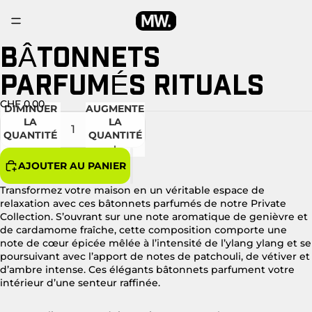
BÂTONNETS
OUVRIR
L’IMAGE
PARFUMÉS RITUALS
EN
PLEIN
ÉCRAN
CHF 0.00
DIMINUER
AUGMENTER
LA
LA
QUANTITÉ
QUANTITÉ
AJOUTER AU PANIER
Transformez votre maison en un véritable espace de
relaxation avec ces bâtonnets parfumés de notre Private
Collection. S’ouvrant sur une note aromatique de genièvre et
de cardamome fraîche, cette composition comporte une
note de cœur épicée mêlée à l’intensité de l’ylang ylang et se
poursuivant avec l’apport de notes de patchouli, de vétiver et
d’ambre intense. Ces élégants bâtonnets parfument votre
intérieur d’une senteur raffinée.