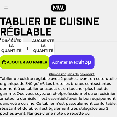
TABLIER DE CUISINE
OUVRIR
OUVRIR
OUVRIR
L’IMAGE
L’IMAGE
L’IMAGE
RÉGLABLE
EN
EN
EN
PLEIN
PLEIN
PLEIN
ÉCRAN
ÉCRAN
ÉCRAN
CHF 0.00
DIMINUER
AUGMENTER
LA
LA
QUANTITÉ
QUANTITÉ
AJOUTER AU PANIER
Plus de moyens de paiement
Tablier de cuisine réglable avec 2 poches avant en coton/toile
organiquede 340 gr/m². Les bretelles brunes contrastantes
donnent à ce tablier unaspect et un toucher plus haut de
gamme. Que vous soyez un chefprofessionnel ou un cuisinier
amateur à domicile, il est essentield'avoir le bon équipement
dans votre cuisine. Ce tablier n'est passeulement confortable,
résistant et durable, il est également très utilegrâce aux 2
poches avant. Rangez-y une note de recette ou