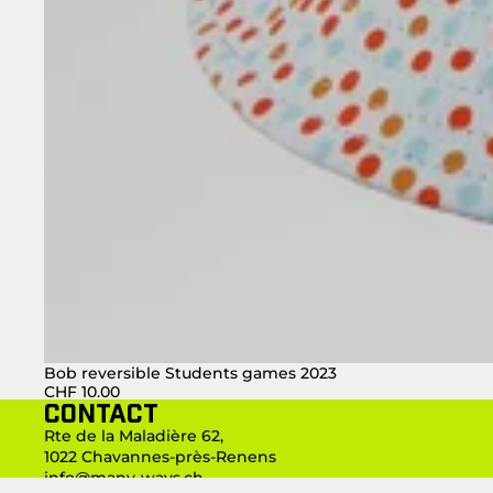
Bob reversible Students games 2023
CHF 10.00
Contact
Rte de la Maladière 62,
1022 Chavannes-près-Renens
info@many-ways.ch