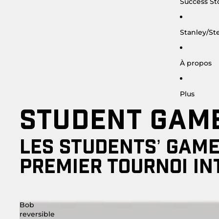
Success St
Stanley/Ste
À propos
Plus
STUDENT GAM
LES STUDENTS’ GAME
PREMIER
TOURNOI IN
Bob
reversible