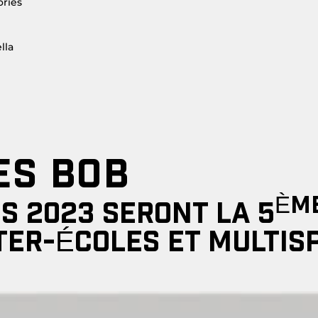
ories
lla
ES BOB
ÈM
S 2023 SERONT LA 5
TER-ÉCOLES
ET
MULTIS