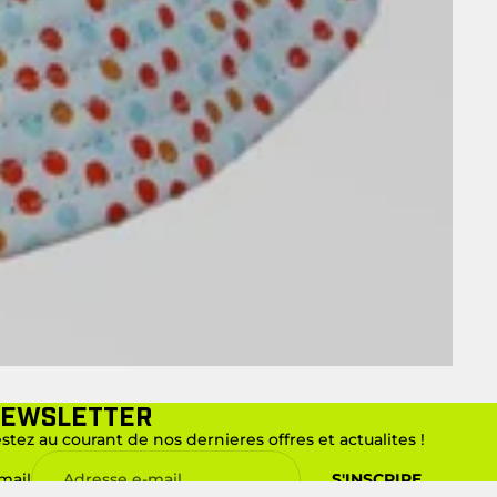
ewsletter
stez au courant de nos dernieres offres et actualites !
mail
S'INSCRIRE