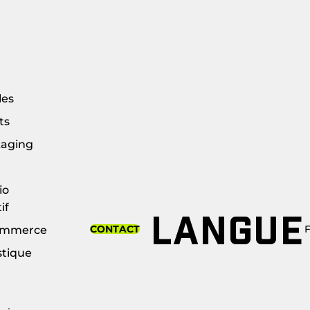
les
ts
aging
io
if
LANGUE
CONTACT
ommerce
stique