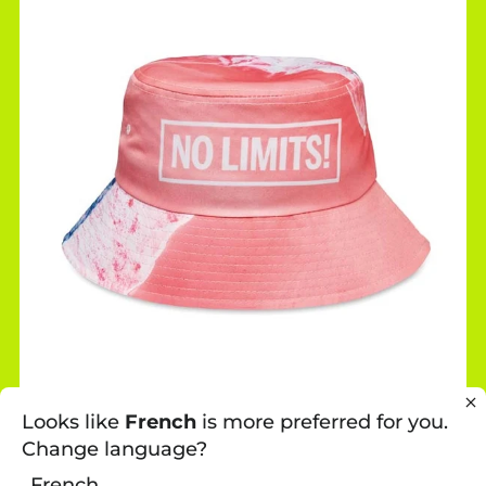
Looks like
French
is more preferred for you.
BOB SUR MESURE
Change language?
Bob en polyester blanc 200gsm avec votre design
French