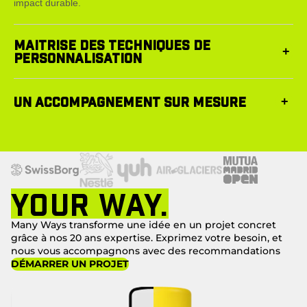
impact durable.
MAITRISE DES TECHNIQUES DE
+
PERSONNALISATION
Gravure, marquage, tampographie, impression, finitions
UN ACCOMPAGNEMENT SUR MESURE
+
spéciales : nous sélectionnons la technique adaptée à chaque
support.
Sélection produit, sourcing, production, contrôle qualité et
logistique : nous pilotons l’ensemble pour une exécution fluide et
maîtrisée.
YOUR WAY.
Many Ways transforme une idée en un projet concret
grâce à nos 20 ans expertise. Exprimez votre besoin, et
nous vous accompagnons avec des recommandations
DÉMARRER UN PROJET