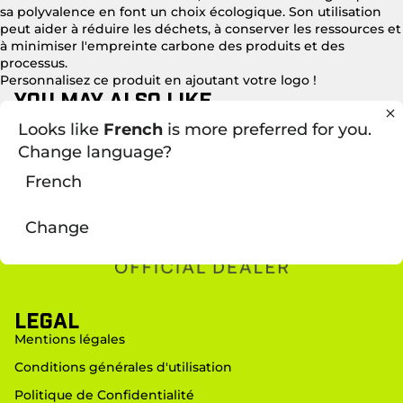
sa polyvalence en font un choix écologique. Son utilisation
peut aider à réduire les déchets, à conserver les ressources et
à minimiser l'empreinte carbone des produits et des
processus.
Personnalisez ce produit en ajoutant votre logo !
You may also like
Looks like
French
is more preferred for you.
Contact
Change language?
Rte de la Maladière 62,
1022 Chavannes-près-Renens
French
info@many-ways.ch
+41 (0) 21 320 35 35
Change
LEGAL
Mentions légales
Conditions générales d'utilisation
Politique de Confidentialité