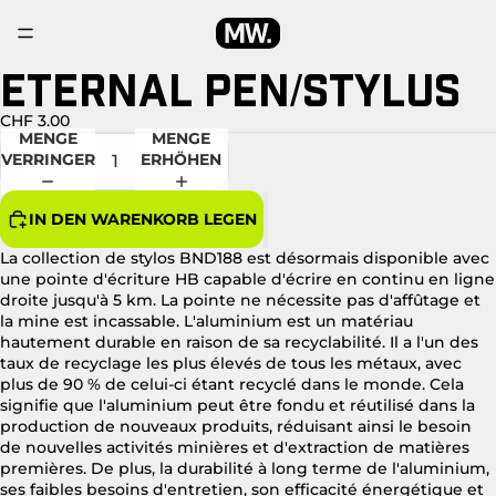
ETERNAL PEN/STYLUS
BILD
BILD
IM
IM
VOLLBILDMODUS
VOLLBILDMODUS
CHF 3.00
MENGE
MENGE
ÖFFNEN
ÖFFNEN
VERRINGERN
ERHÖHEN
IN DEN WARENKORB LEGEN
La collection de stylos BND188 est désormais disponible avec
une pointe d'écriture HB capable d'écrire en continu en ligne
droite jusqu'à 5 km. La pointe ne nécessite pas d'affûtage et
la mine est incassable. L'aluminium est un matériau
hautement durable en raison de sa recyclabilité. Il a l'un des
taux de recyclage les plus élevés de tous les métaux, avec
plus de 90 % de celui-ci étant recyclé dans le monde. Cela
signifie que l'aluminium peut être fondu et réutilisé dans la
production de nouveaux produits, réduisant ainsi le besoin
de nouvelles activités minières et d'extraction de matières
premières. De plus, la durabilité à long terme de l'aluminium,
ses faibles besoins d'entretien, son efficacité énergétique et