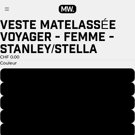
VESTE MATELASSÉE
BILD
BILD
BILD
IM
IM
IM
VOYAGER - FEMME -
VOLLBILDMODUS
VOLLBILDMODUS
VOLLBILDMODUS
ÖFFNEN
ÖFFNEN
ÖFFNEN
STANLEY/STELLA
CHF 0.00
Couleur
OFF WHITE
BLACK
DEEP METAL
BRITISH KHAKI
ROYAL BLUE