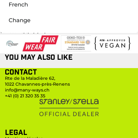
Comporte des poches passepoilées à fermeture extra
French
gros grain.
Le bas du corps est en côtes souples pour un
Change
ajustement optimal.
Tailles : XS/S/M/L/XL/XXL
You may also like
Contact
Rte de la Maladière 62,
1022 Chavannes-près-Renens
info@many-ways.ch
+41 (0) 21 320 35 35
LEGAL