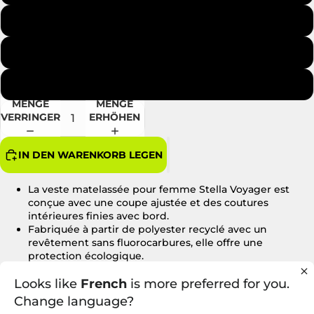
FRENCH NAVY
RED
FLAME ORANGE
MENGE
MENGE
VERRINGERN
ERHÖHEN
IN DEN WARENKORB LEGEN
La veste matelassée pour femme Stella Voyager est
conçue avec une coupe ajustée et des coutures
intérieures finies avec bord.
Fabriquée à partir de polyester recyclé avec un
revêtement sans fluorocarbures, elle offre une
protection écologique.
Dotée de manches montées.
Looks like
Col haut avec une capuche amovible et des boutons-
French
is more preferred for you.
pression invisibles.
Change language?
La veste est entièrement matelassée.