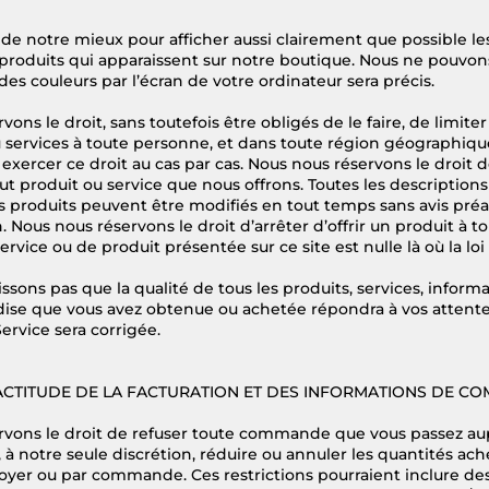
 de notre mieux pour afficher aussi clairement que possible le
roduits qui apparaissent sur notre boutique. Nous ne pouvons
des couleurs par l’écran de votre ordinateur sera précis.
ons le droit, sans toutefois être obligés de le faire, de limite
 services à toute personne, et dans toute région géographique
exercer ce droit au cas par cas. Nous nous réservons le droit de
ut produit ou service que nous offrons. Toutes les descriptions
es produits peuvent être modifiés en tout temps sans avis préa
n. Nous nous réservons le droit d’arrêter d’offrir un produit à 
ervice ou de produit présentée sur ce site est nulle là où la loi l
ssons pas que la qualité de tous les produits, services, informa
ise que vous avez obtenue ou achetée répondra à vos attentes
ervice sera corrigée.
XACTITUDE DE LA FACTURATION ET DES INFORMATIONS DE CO
rvons le droit de refuser toute commande que vous passez au
 à notre seule discrétion, réduire ou annuler les quantités ac
foyer ou par commande. Ces restrictions pourraient inclure 