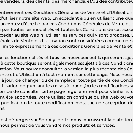
des vendeurs, des clients, des marchands, et/ou des contribute
ttentivement ces Conditions Générales de Vente et d’Utilisation
d’utiliser notre site web. En accédant à ou en utilisant une qu
 acceptez d’être lié par ces Conditions Générales de Vente et d’
 pas toutes les modalités et toutes les Conditions de cet accor
éder au site web ni utiliser les services qui y sont proposés. S
rales de Vente et d’Utilisation sont considérées comme une o
e limite expressément à ces Conditions Générales de Vente et d
elles fonctionnalités et tous les nouveaux outils qui seront ajo
à cette boutique seront également assujettis à ces Condition
isation. Vous pouvez consulter la version la plus récente des C
nte et d’Utilisation à tout moment sur cette page. Nous nous 
 à jour, de changer ou de remplacer toute partie de ces Cond
ilisation en publiant les mises à jour et/ou les modifications s
combe de consulter cette page régulièrement pour vérifier si 
nt été apportées. Votre utilisation continue du site web ou vo
la publication de toute modification constitue une acception d
ns.
est hébergée sur Shopify Inc. Ils nous fournissent la plate-for
ous permet de vous vendre nos produits et services.