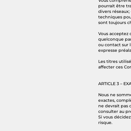
Vous comprenez 
pourrait être t
divers réseaux
techniques pour
sont toujours c
Vous acceptez d
quelconque part
ou contact sur l
expresse préala
Les titres util
affecter ces Co
ARTICLE 3 – E
Nous ne sommes 
exactes, complè
ne devrait pas 
consulter au pr
Si vous décidez
risque.