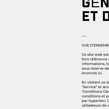
GÉN
ET 
----
VUE D’ENSEMB
Ce site web est
font référence
informations, to
sous réserve de
énoncés ici.
En visitant ce 
"Service" et ac
"Conditions Gén
conditions et po
par hyperlien. 
utilisateurs de 