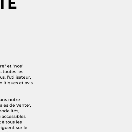
TE
re" et "nos"
 toutes les
, l’utilisateur,
litiques et avis
dans notre
ales de Vente",
modalités,
u accessibles
 à tous les
viguent sur le