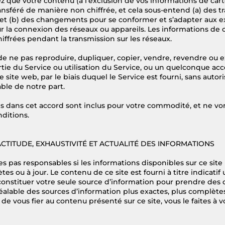
que votre contenu (à l’exclusion de vos informations de cart
ransféré de manière non chiffrée, et cela sous-entend (a) des t
; et (b) des changements pour se conformer et s’adapter aux 
 la connexion des réseaux ou appareils. Les informations de c
hiffrées pendant la transmission sur les réseaux.
e ne pas reproduire, dupliquer, copier, vendre, revendre ou e
ie du Service ou utilisation du Service, ou un quelconque acc
e site web, par le biais duquel le Service est fourni, sans autori
ble de notre part.
isés dans cet accord sont inclus pour votre commodité, et ne von
nditions.
XACTITUDE, EXHAUSTIVITÉ ET ACTUALITÉ DES INFORMATIONS
pas responsables si les informations disponibles sur ce site
tes ou à jour. Le contenu de ce site est fourni à titre indicati
constituer votre seule source d’information pour prendre des 
éalable des sources d’information plus exactes, plus complètes
 de vous fier au contenu présenté sur ce site, vous le faites à 