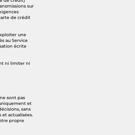
e de crédit)
ransmissions sur
exigences
arte de crédit
xploiter une
ès au Service
sation écrite
t ni limiter ni
 ne sont pas
f uniquement et
décisions, sans
 et actualisées.
votre propre