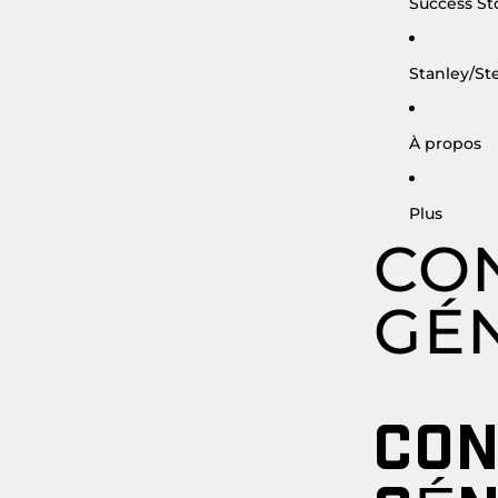
Success St
Stanley/Ste
À propos
Plus
CO
GÉ
CON