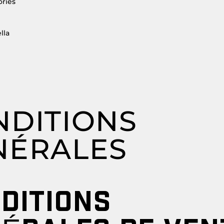
ories
lla
NDITIONS
NÉRALES
DITIONS