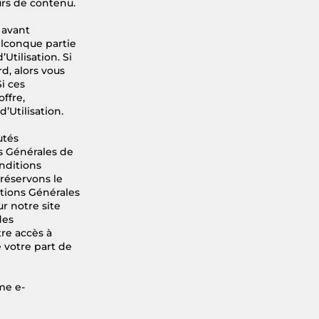
urs de contenu.
 avant
elconque partie
Utilisation. Si
d, alors vous
i ces
ffre,
’Utilisation.
utés
s Générales de
onditions
réservons le
itions Générales
ur notre site
des
tre accès à
e votre part de
me e-