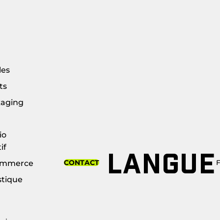
les
ts
aging
io
if
LANGUE
CONTACT
ommerce
stique