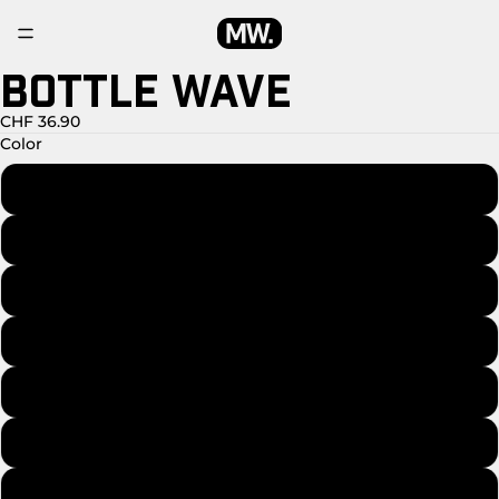
BOTTLE WAVE
OUVRIR
L’IMAGE
EN
CHF 36.90
PLEIN
Color
ÉCRAN
Amazonia
Himalaya
Abyss
Arizona
Sahara
Antartica
Black