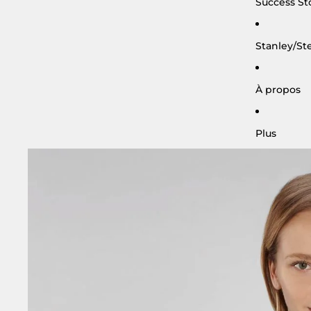
Success St
Stanley/Ste
À propos
Plus