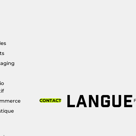
les
ts
aging
io
if
LANGUE
CONTACT
ommerce
stique