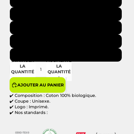
S
M
L
XL
XXL
DIMINUER
AUGMENTER
LA
LA
QUANTITÉ
QUANTITÉ
AJOUTER AU PANIER
✔️ Composition : Coton 100% biologique.
✔️ Coupe : Unisexe.
✔️ Logo : Imprimé.
✔️ Nos standards :