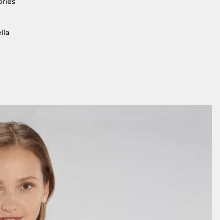
ories
lla