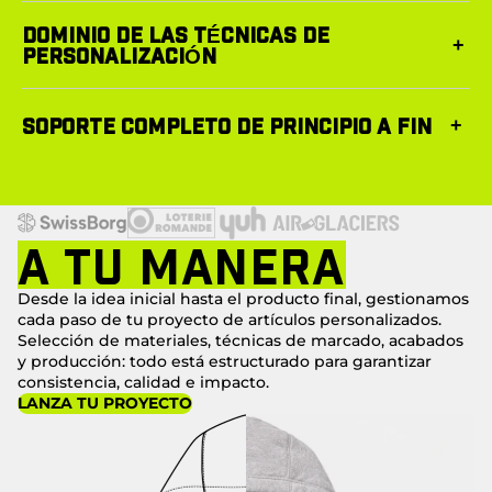
DOMINIO DE LAS TÉCNICAS DE
+
PERSONALIZACIÓN
Bordados, serigrafía, impresión digital, parches o acabados
SOPORTE COMPLETO DE PRINCIPIO A FIN
+
específicos: Te asesoramos sobre la técnica que mejor se
adapta a tu proyecto, a tu presupuesto y a tu imagen.
Desde la selección del producto hasta la validación del
prototipo, Gestionamos cada paso para garantizar consistencia,
calidad y cumplimiento de plazos.
A TU MANERA
Desde la idea inicial hasta el producto final, gestionamos
cada paso de tu proyecto de artículos personalizados.
Selección de materiales, técnicas de marcado, acabados
y producción: todo está estructurado para garantizar
consistencia, calidad e impacto.
LANZA TU PROYECTO