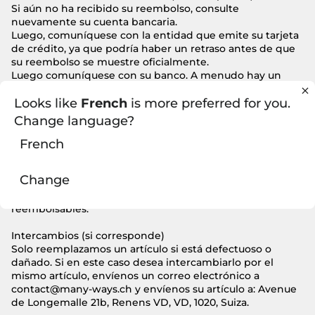
Si aún no ha recibido su reembolso, consulte
nuevamente su cuenta bancaria.
Luego, comuníquese con la entidad que emite su tarjeta
de crédito, ya que podría haber un retraso antes de que
su reembolso se muestre oficialmente.
Luego comuníquese con su banco. A menudo hay un
período de procesamiento necesario antes de que se
Looks like
French
is more preferred for you.
muestre un reembolso.
Si después de hacer todos estos pasos, aún no ha
Change language?
recibido su reembolso, contáctenos a contact@many-
ways.ch.
French
Elementos sólidos (si corresponde)
Change
Solo los artículos a los precios actuales pueden ser
reembolsados. Desafortunadamente, los artículos son
reembolsables.
Intercambios (si corresponde)
Solo reemplazamos un artículo si está defectuoso o
dañado. Si en este caso desea intercambiarlo por el
mismo artículo, envíenos un correo electrónico a
contact@many-ways.ch y envíenos su artículo a: Avenue
de Longemalle 21b, Renens VD, VD, 1020, Suiza.