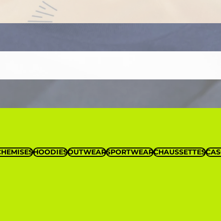
CHEMISES
HOODIES
OUTWEAR
SPORTWEAR
CHAUSSETTES
CAS