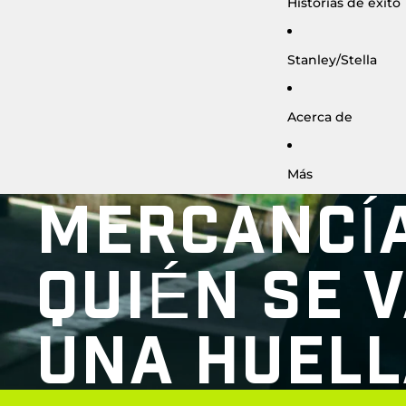
Historias de éxito
Stanley/Stella
Acerca de
Más
MERCANCÍ
QUIÉN SE 
UNA HUELL