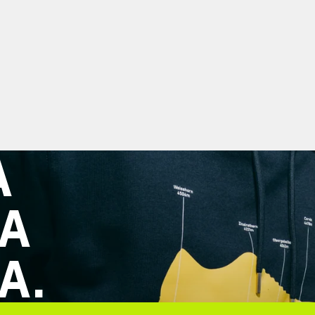
A
VA
A.