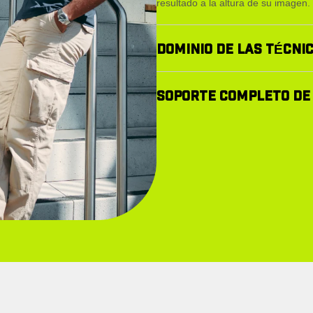
resultado a la altura de su imagen.
DOMINIO DE LAS TÉCNI
Bordados, serigrafía, impresión di
SOPORTE COMPLETO DE P
la técnica que mejor se adapta a tu
Desde la selección del producto ha
garantizar consistencia, calidad y 