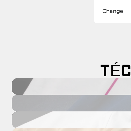
Change
TÉC