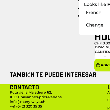
Acerca de
Looks like
F
French
Más
FO
Change
HO
CHF 0.00
DISMIN
CANTID
AGRE
También te puede interesar
Contacto
Ruta de la Maladière 62,
A
1022 Chavannes-près-Renens
C
info@many-ways.ch
+41 (0) 21 320 35 35
p