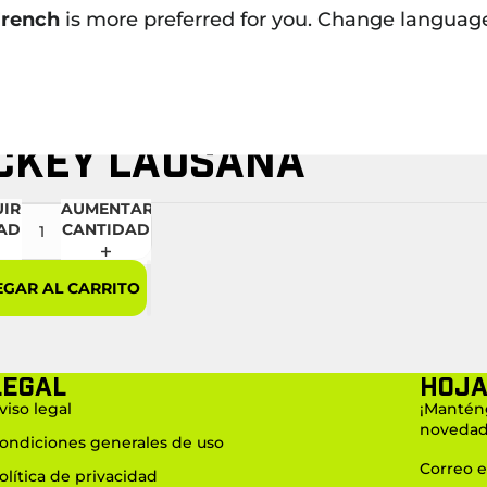
rench
is more preferred for you. Change languag
LLETO DEL CLUB DE
CKEY LAUSANA
UIR
AUMENTAR
AD
CANTIDAD
GAR AL CARRITO
LEGAL
Hoja
viso legal
¡Manténg
novedad
ondiciones generales de uso
Correo e
olítica de privacidad