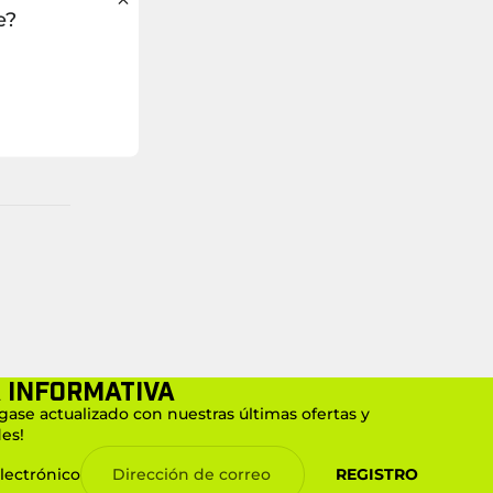
e?
 informativa
ase actualizado con nuestras últimas ofertas y
es!
lectrónico
REGISTRO