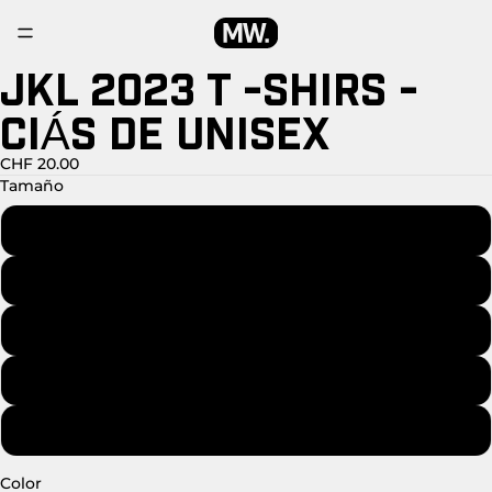
JKL 2023 T -SHIRS -
ABRIR
IMAGEN
CIÁS DE UNISEX
A
PANTALLA
COMPLETA
CHF 20.00
Tamaño
3-4
5-6
7-8
9-11
12-14
Color