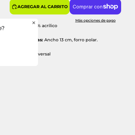
AGREGAR AL CARRITO
Más opciones de pago
Material:
100% acrílico
e?
Características:
Ancho 13 cm, forro polar.
Tamaño:
Universal