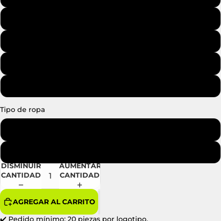
50 (5xs - 10s - 15m - 15l - 5xl)
100 (10xs - 20s - 30m - 30L - 10xl)
200 (20XS - 40S - 60M - 60L - 20XL)
500 (30XS - 60S - 90M - 90L - 30XL)
Tipo de ropa
Camiseta
Sudor
DISMINUIR
AUMENTAR
CANTIDAD
CANTIDAD
AGREGAR AL CARRITO
✔️
Pedido mínimo: 20 piezas por logotipo.